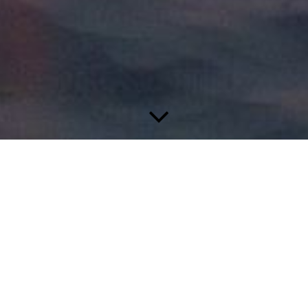
Immobilienberatung
Unsere Immobilienberatung unterstützt Sie bei Marktanalysen,
Investitionsentscheidungen und der strategischen Entwicklung
von Immobilien. Auf Grundlage Ihrer individuellen Ziele
erarbeiten wir fundierte Konzepte und identifizieren
Wertsteigerungs- und Nutzungspotenziale, die wirtschaftlich