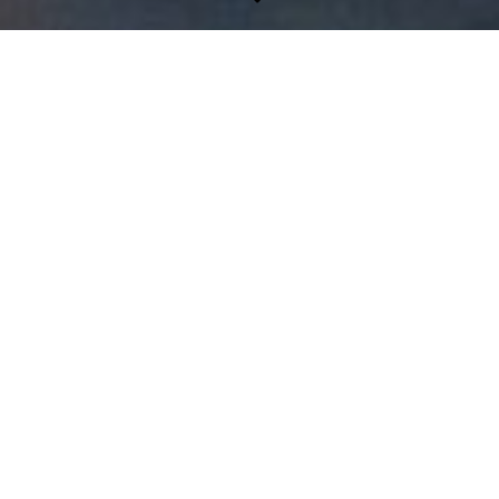
ÜBER UNS
MSG-Immo ist eine inhabergeführte, hanseatische
Immobilienagentur mit Sitz in Hamburg. Unsere Wurzeln liegen
in Bremen, einer Stadt, zu der wir bis heute eine enge
Verbundenheit pflegen. Seit unserer Gründung stehen wir mit
Erfahrung, Diskretion und klare verlässliche Arbeitsweise -
sowohl bei der Vermittlung von Immobilien als auch in der
strategischen Beratung.
Wir arbeiten hanseatisch: ruhig, klar und verlässlich - mit festen
Abläufen und persönlicher Verantwortung.
Unser Tätigkeitsschwerpunkt liegt im norddeutschen Raum –
von der Küste über das Binnenland bis zu den ost- und
nordfriesischen Inseln. Unsere Mandanten – von privaten
Eigentümern über Wohnraumsuchende bis hin zu